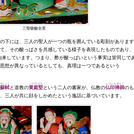
三聖吸酸全景
の下には、三人の聖人が一つの瓶を囲んでいる彫刻があります
て、その酸っぱさを共感している様子を表現したものであり、
由来しています。つまり、酢が酸っぱいという事実は皆同じで
思想が異なっているとしても、真理は一つであるという
そしょく
こうていけん
ふついんぜんじ
蘇軾
と道教の
黄庭堅
という二人の書家が、仏教の
仏印禅師
のも
、三人が共に顔をしかめたという逸話に基づいています。