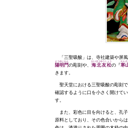
「三聖吸酸」は、寺社建築や屏風
ようめいもん
かいほうゆうしょう
かんざ
陽明門
の彫刻や、
海北友松
の『
寒
きます。
聖天堂における三聖吸酸の彫刻で
確認するように口を小さく開けてい
す。
また、彩色に目を向けると、孔子
原料としており、その色合いからは
色は、漆塗りされた周囲の木枠の中