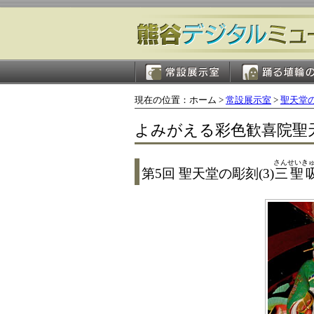
現在の位置：ホーム >
常設展示室
>
聖天堂
よみがえる彩色歓喜院聖
さんせいき
第5回 聖天堂の彫刻(3)
三聖