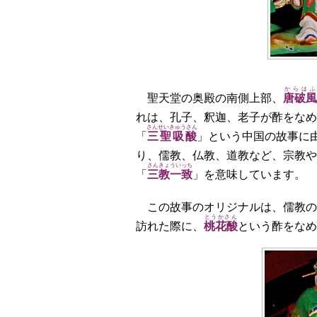
からはふ
聖天堂の奥殿の南側上部、
唐破風
れは、孔子、釈迦、老子が酢をなめ
さんせいきゅうさん
「
三聖吸酸
」という中国の故事に
り、儒教、仏教、道教など、宗教や
さんきょういっち
「
三教一致
」を意味しています。
この故事のオリジナルは、儒教の
とうかさん
訪れた際に、
桃花酸
という酢をなめ