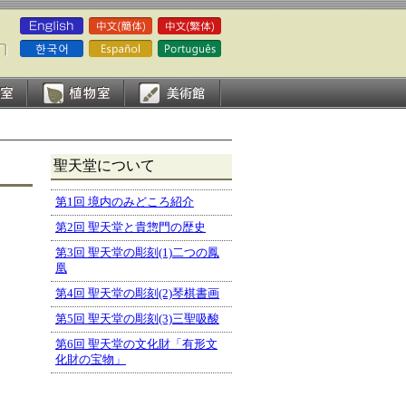
聖天堂について
第1回 境内のみどころ紹介
第2回 聖天堂と貴惣門の歴史
第3回 聖天堂の彫刻(1)二つの鳳
凰
第4回 聖天堂の彫刻(2)琴棋書画
第5回 聖天堂の彫刻(3)三聖吸酸
第6回 聖天堂の文化財「有形文
化財の宝物」