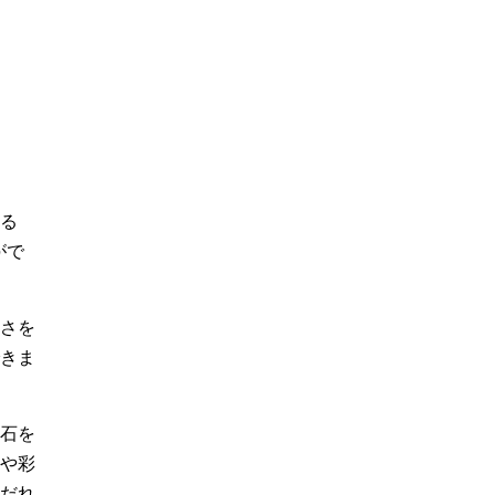
る
がで
さを
きま
石を
や彩
だれ