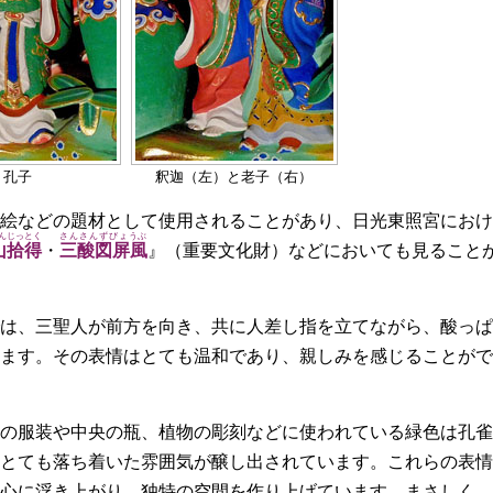
孔子
釈迦（左）と老子（右）
絵などの題材として使用されることがあり、日光東照宮におけ
んじっとく
さんさんずびょうぶ
山拾得
・
三酸図屏風
』（重要文化財）などにおいても見ること
は、三聖人が前方を向き、共に人差し指を立てながら、酸っぱ
ます。その表情はとても温和であり、親しみを感じることがで
の服装や中央の瓶、植物の彫刻などに使われている緑色は孔雀
とても落ち着いた雰囲気が醸し出されています。これらの表情
心に浮き上がり、独特の空間を作り上げています。まさしく、