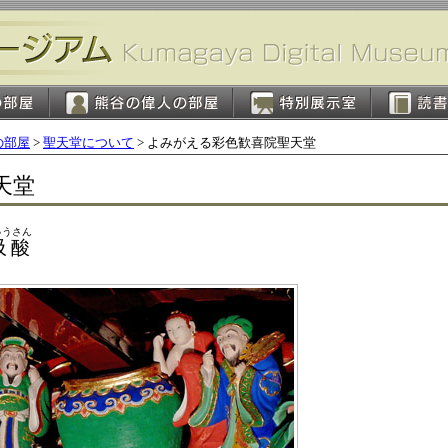
の部屋
>
聖天堂について
> よみがえる彩色歓喜院聖天堂
天堂
ゅうさん
吸酸