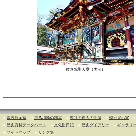
歓喜院聖天堂（国宝）
常設展示室
踊る埴輪の部屋
熊谷の偉人の部屋
特別展示室
歴史資料データベース
文化財日記
歴史ダイアリー
ギャラリ
サイトマップ
リンク集