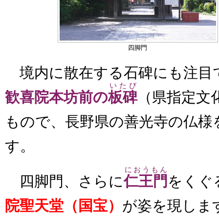
四脚門
境内に散在する石碑にも注目
いたび
歓喜院本坊前の
板碑
（県指定文
もので、長野県の善光寺の仏様
す。
におうもん
四脚門、さらに
仁王門
をくぐ
院聖天堂（国宝）
が姿を現しま