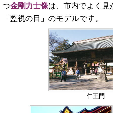
つ
金剛力士像
は、市内でよく見
「監視の目」のモデルです。
仁王門