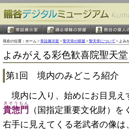
現在の位置：ホーム >
常設展示室
>
聖天堂の部屋
>
聖天堂について
> よ
よみがえる彩色歓喜院聖天堂
第1回 境内のみどころ紹介
境内に入り、始めにお目見え
きそうもん
貴惣門
（国指定重要文化財）を
右手に見えてくる老武者の像は