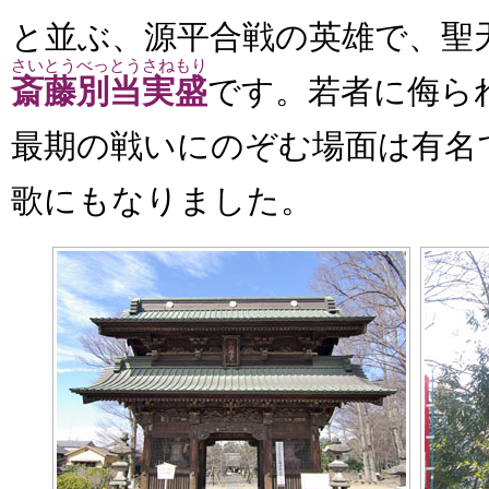
と並ぶ、源平合戦の英雄で、聖
さいとうべっとうさねもり
斎藤別当実盛
です。若者に侮ら
最期の戦いにのぞむ場面は有名
歌にもなりました。