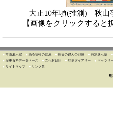
大正10年頃(推測) 秋
【画像をクリックすると
常設展示室
踊る埴輪の部屋
熊谷の偉人の部屋
特別展示室
歴史資料データベース
文化財日記
歴史ダイアリー
ギャラリ
サイトマップ
リンク集
熊