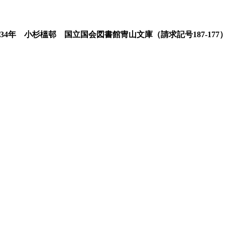
34
年 小杉榲邨 国立国会図書館冑山文庫（請求記号
187-177