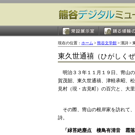
現在の位置：
ホーム
>
熊谷文学館
> 漢詩 >
東久世通禧
（ひがしくぜみ
明治３３年１１月１９日、冑山の
賀茂韶、東久世通禧、津軽承昭、松
見村（現・吉見町）の百穴と、大里
その際、冑山の根岸家を訪れて、
詩。
「緑苔絶塵点 棲鳥有清音 霜落