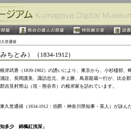
 東久世通禧
ちとみ）（1834-1912）
根岸武香（
1839-1902
）の誘いにより、東京から、小杉榲邨、
浦詮、長岡護美、諏訪忠元、井上勝、鳥居龍蔵一行が、比企郡
郡吉見村冑山（現・熊谷市）の根岸家を訪れています。
東久世通禧（
1834-1912
：伯爵・神奈川県知事・茶人）が詠ん
知多少 錦楓紅浅深」