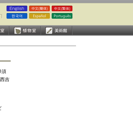
蜂須
西吉
だ