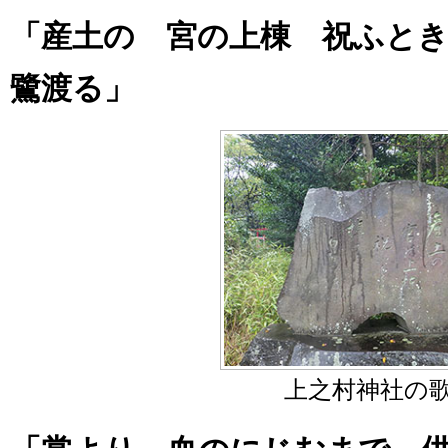
「産土の 宮の上棟 祝ふと
鷺渡る」
上之村神社の