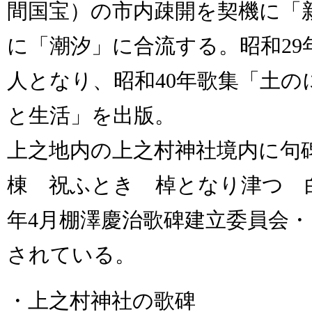
間国宝）の市内疎開を契機に「
に「潮汐」に合流する。昭和29
人となり、昭和40年歌集「土の
と生活」を出版。
上之地内の上之村神社境内に句
棟 祝ふとき 棹となり津つ 白
年4月棚澤慶治歌碑建立委員会
されている。
・上之村神社の歌碑