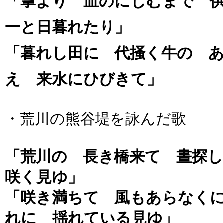
「掌より 血のにじむまで 
一と日暮れたり」
「暮れし田に 代掻く牛の 
え 来水にひびきて」
・荒川の熊谷堤を詠んだ歌
「荒川の 長き橋来て 晝探
咲く見ゆ」
「咲き満ちて 風もあらなく
れに 揺れている見ゆ」