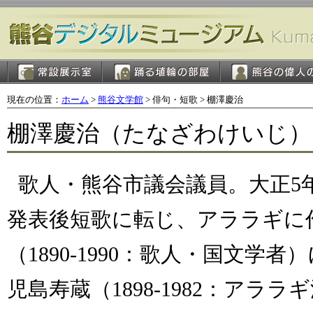
現在の位置：
ホーム
>
熊谷文学館
> 俳句・短歌 > 棚澤慶治
棚澤慶治（たなざわけいじ）（18
歌人・熊谷市議会議員。大正5
発表後短歌に転じ、アララギに
（1890-1990：歌人・国文学
児島寿蔵（1898-1982：アラ