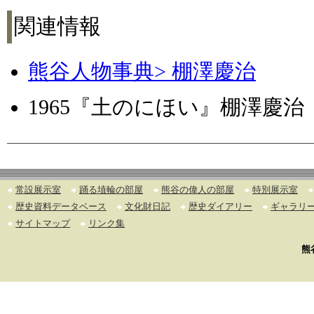
関連情報
熊谷人物事典> 棚澤慶治
1965『土のにほい』棚澤慶治
常設展示室
踊る埴輪の部屋
熊谷の偉人の部屋
特別展示室
歴史資料データベース
文化財日記
歴史ダイアリー
ギャラリ
サイトマップ
リンク集
熊