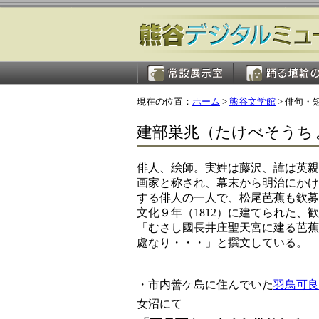
現在の位置：
ホーム
>
熊谷文学館
> 俳句・
建部巣兆（たけべそうちょう）
俳人、絵師。実姓は藤沢、諱は英親
画家と称され、幕末から明治にかけ
する俳人の一人で、松尾芭蕉も欽募
文化９年（1812）に建てられた
「むさし國長井庄聖天宮に建る芭蕉
處なり・・・」と撰文している。
・市内善ケ島に住んでいた
羽鳥可良
女沼にて