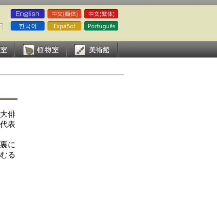
大俳
代表
碑裏に
むる