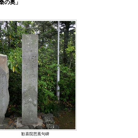
桑の奥」
歓喜院芭蕉句碑