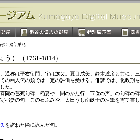
短歌 > 建部巣兆
（1761-1814）
、通称は平右衛門、字は族父。夏目成美、鈴木道彦と共に、三
ての画人伝の類では一定の評価を受ける。俳諧では、化政期を
した。
、歓喜院の芭蕉句碑「稲妻や 闇のかた行 五位の声」の句碑の
翁稲妻の句、この石ふみや、太田うし南畝子の活筆を需て書し
久
を訪ねた際に詠んだ句。