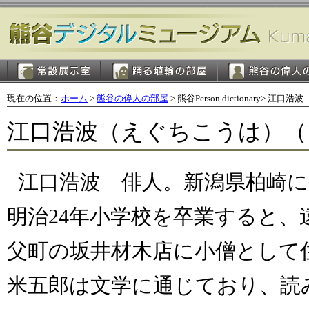
現在の位置：
ホーム
>
熊谷の偉人の部屋
> 熊谷Person dictionary> 江口浩波
江口浩波（えぐちこうは）（187
江口浩波 俳人。新潟県柏崎
明治
24
年小学校を卒業すると、
父町の坂井材木店に小僧として
米五郎は文学に通じており、読