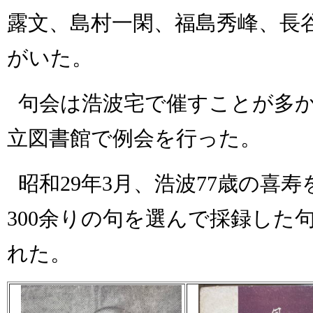
露文、島村一閑、福島秀峰、長
がいた。
句会は浩波宅で催すことが多
立図書館で例会を行った。
昭和
29
年
3
月、浩波
77
歳の喜寿
300
余りの句を選んで採録した
れた。