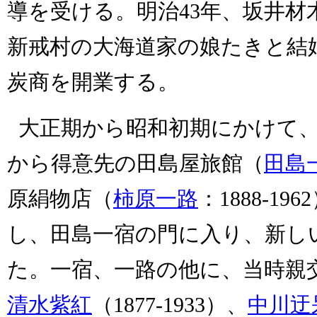
導を受ける。明治
43
年、坂井材
新戒村の大海道家の娘たきと結
炭商を開業する。
大正期から昭和初期にかけて
から得意先の田島屋旅館（
田島
原絹物店（
柿原一路
：
1888-1962
し、田島一宿の門に入り、新し
た。一宿、一路の他に、当時親
清水紫紅
（
1877-1933
）、
中川迂