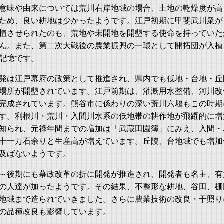
意味や由来については荒川右岸地域の場合、土地の乾燥度が高
ため、良い耕地は少かったようです。江戸初期に甲斐武川衆が
植させられたのも、荒地や未開地を開墾する使命を持っていた
ん。また、第二次大戦後の農業振興の一環として開拓団が入植
記憶です。
発は江戸幕府の政策として推進され、県内でも低地・台地・丘
場所が開墾されています。江戸前期は、灌漑用水整備、河川改
完成されています。熊谷市に係わりの深い荒川六堰もこの時期
す。利根川・荒川・入間川水系の低地帯の耕作地が飛躍的に増
知られ、元祿年間までの増加は「武蔵田園簿」にみえ、入間・
十一万石余りと生産高が増えています。丘陵、台地域でも増加
及ばないようです。
～後期にも幕政改革の折に開発が推進され、開発者も名主、有
の人達が加ったようです。その結果、不整形な耕地、谷田、棚
地域まで造られていきました。さらに農業技術の改良・干照り
の品種改良も影響しています。