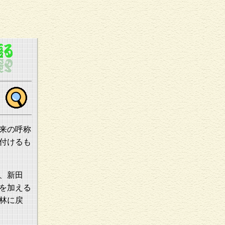
来の呼称
付けるも
、新田
を加える
林に戻