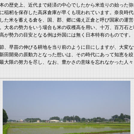
本の歴史上、近代まで経済の中心でしたから米造りの始った弥
に稲籾を保存した高床倉庫が早くも現われています。奈良時代
した米を蓄える倉を、国、郡、郷に備え正倉と呼び国家の運営
。大名の勢力をいう場合も米の収穫高を用い、十万、百万石と
高が勢力の目安となる例は外国には無く日本特有のものです。
節、早苗の伸びる耕地を当り前のように目にしますが、大変な
新田開発の原動力となった想いは、その時代にあって知恵を絞
最大限の努力を尽し、なお、豊かさの意味を忘れなかった人々