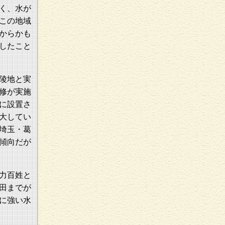
く、水が
この地域
からかも
したこと
陵地と実
修が実施
に設置さ
大してい
埼玉・葛
傾向だが
力百姓と
田までが
に強い水