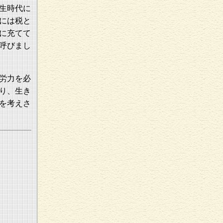
生時代に
には税と
に充てて
呼びまし
労力を必
り、生き
を考えさ