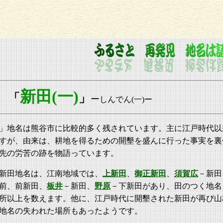
新田(一)
「
」
ー
しんでん(一)ー
」地名は熊谷市に比較的多く残されています。主に江戸時代以
すが、由来は、耕地を得るための開墾を盛んに行った事実を裏
先の労苦の跡を物語っています。
新田地名は、江南地域では、
上新田
、
御正新田
、
須賀広
－新田
前、前新田、
板井
－新田、
野原
－下新田があり、田のつく地名
所以上を数えます。他に、江戸時代に開墾された新田が再び山
地名の失われた場所もあったようです。