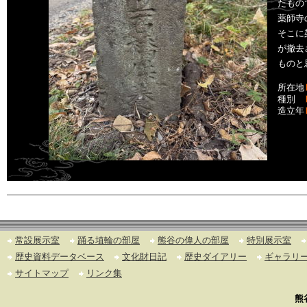
たもの
薬師寺
そこに
が撤去
ものと
所在地
種別
造立年
常設展示室
踊る埴輪の部屋
熊谷の偉人の部屋
特別展示室
歴史資料データベース
文化財日記
歴史ダイアリー
ギャラリ
サイトマップ
リンク集
熊