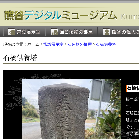
現在の位置：ホーム >
常設展示室
>
石造物の部屋
>
石橋供養塔
石橋供養塔
石橋
楊井薬
す。
石塔正
塔」と
です。
高さ6