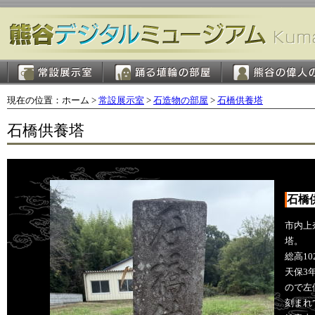
現在の位置：ホーム >
常設展示室
>
石造物の部屋
>
石橋供養塔
石橋供養塔
石橋
市内上
塔。
総高1
天保3
ので左
刻まれ