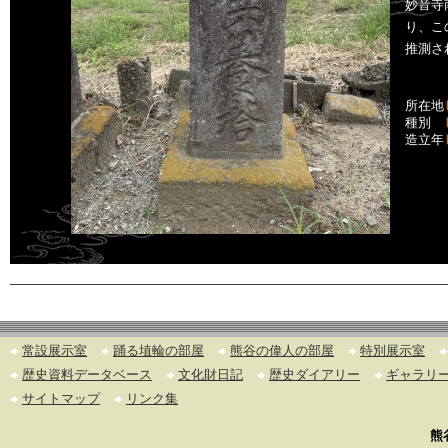
妙音寺
り、こ
推測さ
所在地
種別
造立年
常設展示室
踊る埴輪の部屋
熊谷の偉人の部屋
特別展示室
歴史資料データベース
文化財日記
歴史ダイアリー
ギャラリ
サイトマップ
リンク集
熊