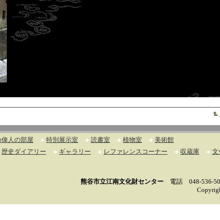
の偉人の部屋
特別展示室
読書室
植物室
美術館
歴史ダイアリー
ギャラリー
レファレンスコーナー
収蔵庫
文
熊谷市立江南文化財センター
電話 048-536-50
Copyrigh