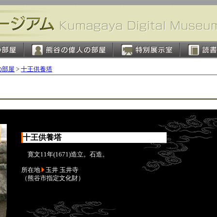
の部屋
>
十王供養塔
十王供養塔
寛文11年(1671)造立。石造。
所在地
玉井 玉井寺
（熊谷市指定文化財）