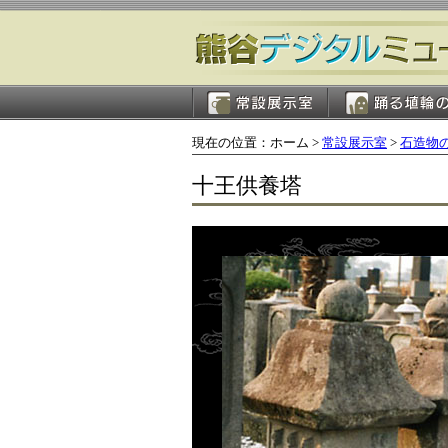
現在の位置：ホーム >
常設展示室
>
石造物
十王供養塔