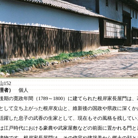
152
理者）
個人
後期の寛政年間（1789～1800）に建てられた根岸家長屋門は
として立ち上がった根岸友山と、維新後の国政や県政に深くか
活躍した息子の武香の生家として、現在もその風格を残してい
は江戸時代における豪農や武家屋敷などの前面に置かれる門と
建物です。根岸家長屋門は、その偉容や建築美から郷土の顔と