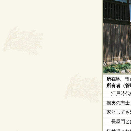
所在地
冑山
所有者（管
江戸時代
攘夷の志士
家としても
長屋門と
併せ持った