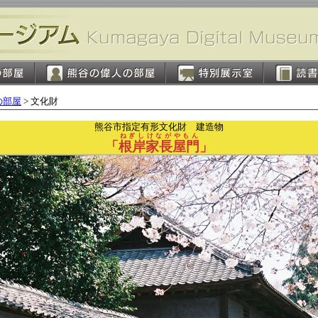
の部屋
> 文化財
熊谷市指定有形文化財 建造物
ねぎしけながやもん
「
根岸家長屋門
」