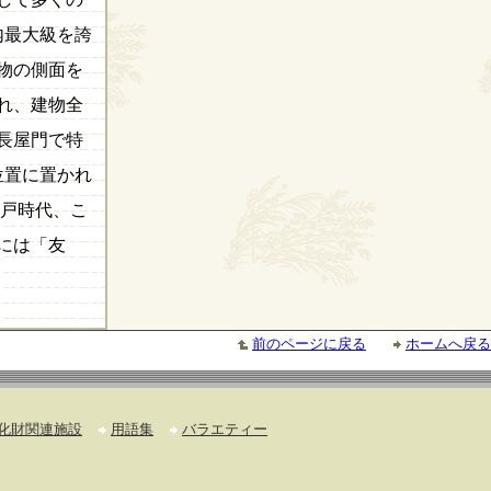
内最大級を誇
物の側面を
われ、建物全
長屋門で特
位置に置かれ
江戸時代、こ
には「友
前のページに戻る
ホームへ戻る
化財関連施設
用語集
バラエティー