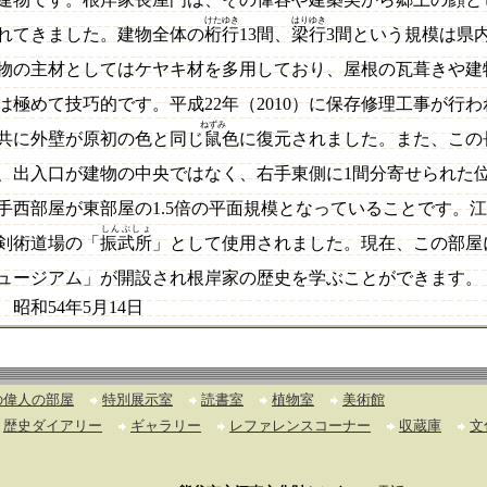
けたゆき
はりゆき
れてきました。建物全体の
桁行
13間、
梁行
3間という規模は県
物の主材としてはケヤキ材を多用しており、屋根の瓦葺きや建
は極めて技巧的です。平成22年（2010）に保存修理工事が行
ねずみ
共に外壁が原初の色と同じ
鼠
色に復元されました。また、この
、出入口が建物の中央ではなく、右手東側に1間分寄せられた
手西部屋が東部屋の1.5倍の平面規模となっていることです。
しんぶしょ
剣術道場の「
振武所
」として使用されました。現在、この部屋
ュージアム」が開設され根岸家の歴史を学ぶことができます。
昭和54年5月14日
の偉人の部屋
特別展示室
読書室
植物室
美術館
歴史ダイアリー
ギャラリー
レファレンスコーナー
収蔵庫
文