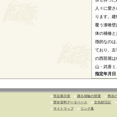
人々に愛さ
ります。建
覆う漆喰壁
体の補修と
徴的なのは
ており、左
の西部屋は
山・武香ミ
指定年月日
常設展示室
踊る埴輪の部屋
熊谷
歴史資料データベース
文化財日記
サイトマップ
リンク集