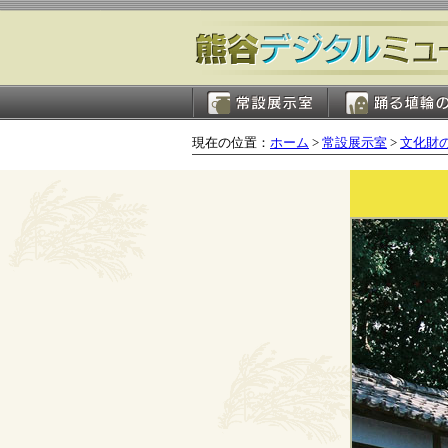
現在の位置：
ホーム
>
常設展示室
>
文化財