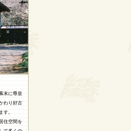
、幕末に尊皇
かわり好古
ます。
居住空間を
して多くの