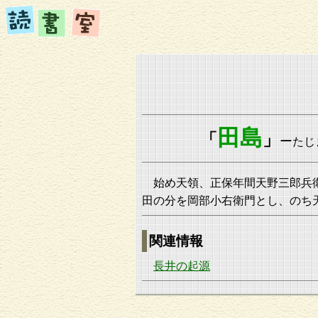
田島
「
」
ー
たじ
始め天領、正保年間天野三郎兵
田の分を岡部小右衛門とし、のち
関連情報
長井の起源