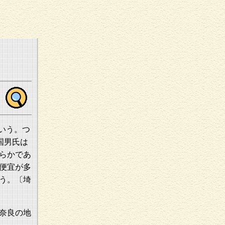
いう。つ
国男氏は
らかであ
便宜が多
う。〔埼
奈良の地