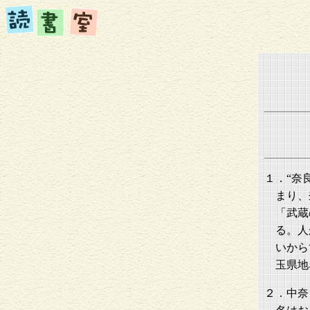
１．“奈
まり、
「武蔵
る。人
いから
玉県地
２．中奈