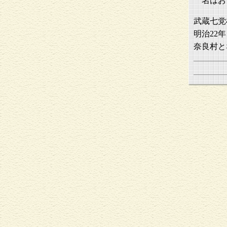
名はお
武蔵七党
明治22
奈良村と