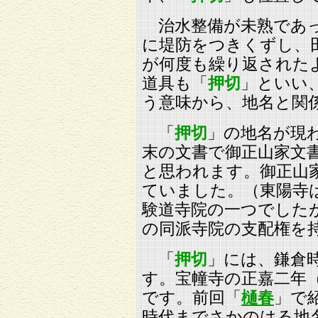
治水整備が未熟であっ
に堤防をつきくずし、
が何度も繰り返された
道具も「
押切
」といい
う意味から、地名と関
「
押切
」の地名が現
末の文書で御正山家文
と思われます。御正山
ていました。（東陽寺
験道寺院の一つでした
の同派寺院の支配権を
「
押切
」には、鎌倉
す。宝幢寺の正嘉二年（1
です。前回「
樋春
」で
時代までさかのはる地