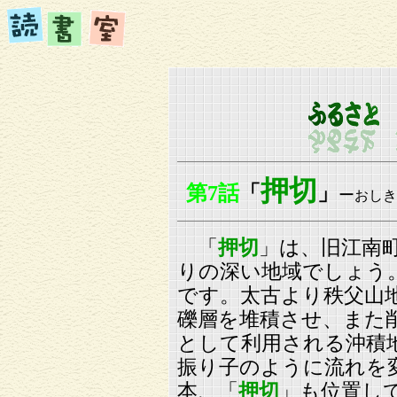
押切
第
7話
「
」
ー
おしき
「
押切
」は、旧江南
りの深い地域でしょう
です。太古より秩父山
礫層を堆積させ、また
として利用される沖積
振り子のように流れを
本、「
押切
」も位置し