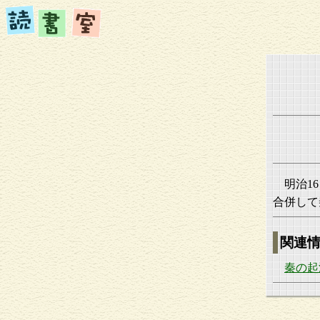
明治1
合併して
関連
秦の起