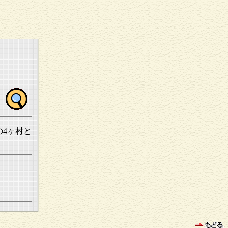
の4ヶ村と