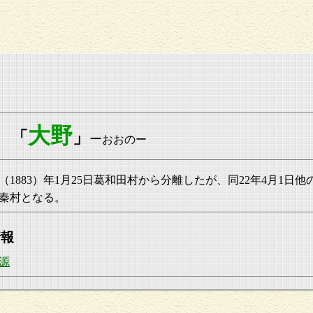
大野
「
」
ー
おおのー
6（1883）年1月25日葛和田村から分離したが、同22年4月1日他
秦村となる。
情報
源