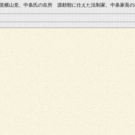
党横山党、中条氏の在所 源頼朝に仕えた法制家、中条家長の