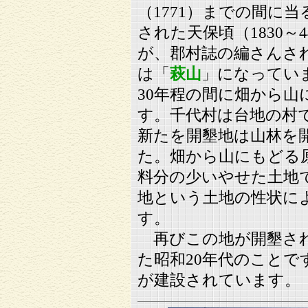
（1771）までの間に
された天保頃（1830
が、郡村誌の編さんされ
は「
萩山
」になってい
30年程の間に畑から
す。千代村は台地の村
新たを開墾地は山林を
た。畑から山にもどる
料分の少いやせた土地
地という土地の性状に
す。
再びこの地が開墾され
た昭和20年代のことで
が建設されています。