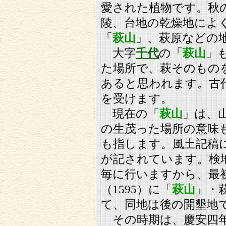
愛された植物です。秋
陵、台地の乾燥地によ
「
萩山
」、萩原などの
大字
千代
の「
萩山
」
た場所で、萩そのもの
あると思われます。古
を受けます。
現在の「
萩山
」は、
の生茂った場所の意味
も指します。風土記稿
が記されています。検
毎に行いますから、最
（1595）に「
萩山
」・
て、同地は後の開墾地
その時期は、慶安四年（