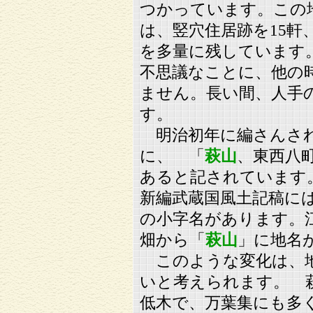
つかっています。この
は、竪穴住居跡を15軒
を多量に残しています
不思議なことに、他の
ません。長い間、人手
す。
明治初年に編さんされ
に、 「
萩山
、東西八
あると記されています
新編武蔵国風土記稿に
の小字名があります。
畑から「
萩山
」に地名
このような変化は、地
いと考えられます。 
低木で、万葉集にも多