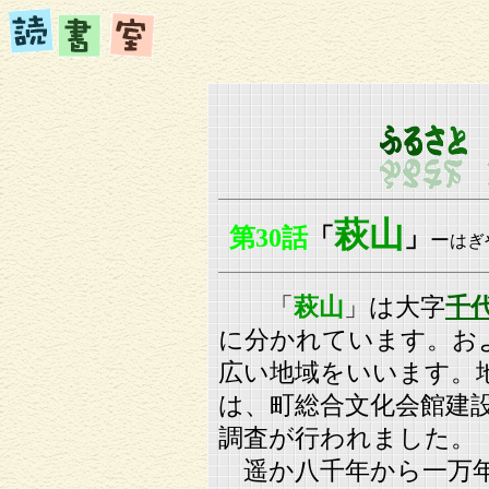
萩山
第
30話
「
」
ー
はぎ
「
萩山
」は大字
千
に分かれています。およそ
広い地域をいいます。
は、町総合文化会館建
調査が行われました。
遥か八千年から一万年