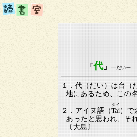
代
「
」
ー
だいー
１．代（だい）は台（
地にあるため、この
タイ
２．アイヌ語（
Tai
）で
あったと思われ、そ
〔大島〕